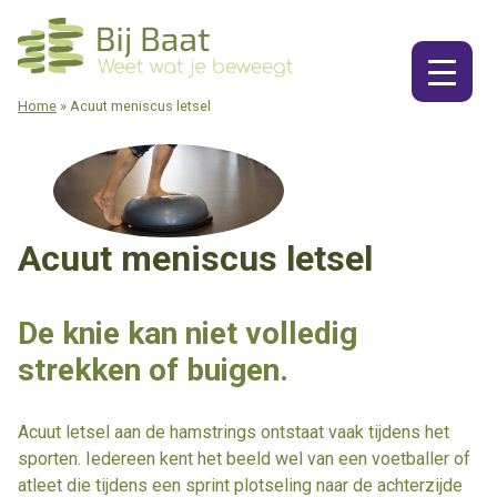
Ga
naar
de
inhoud
Home
»
Acuut meniscus letsel
Acuut meniscus letsel
De knie kan niet volledig
strekken of buigen.
Acuut letsel aan de hamstrings ontstaat vaak tijdens het
sporten. Iedereen kent het beeld wel van een voetballer of
atleet die tijdens een sprint plotseling naar de achterzijde