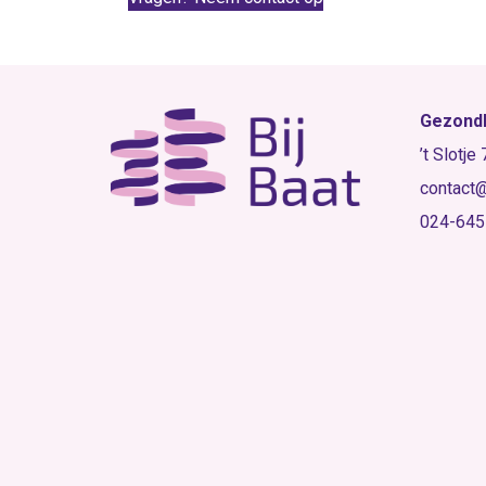
Gezondh
’t Slotje
contact@
024-64