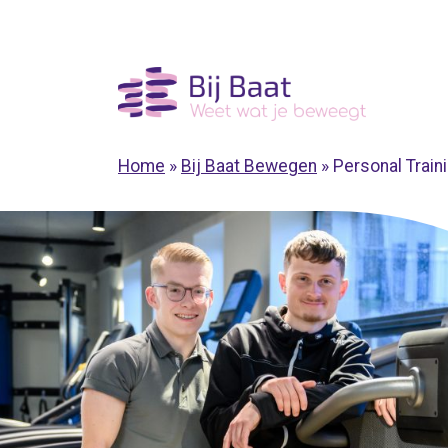
Ga
naar
de
inhoud
Home
»
Bij Baat Bewegen
»
Personal Train