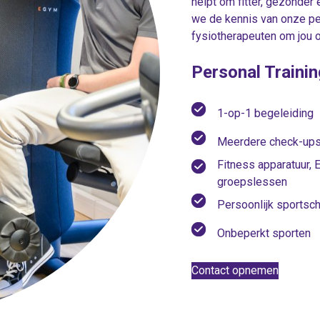
helpt om fitter, gezonder
we de kennis van onze per
fysiotherapeuten om jou o
Personal Trainin
1-op-1 begeleiding
Meerdere check-up
Fitness apparatuur,
groepslessen
Persoonlijk sports
Onbeperkt sporten
Contact opnemen