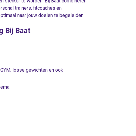
 en sterker te worden. Bij Baat combineren
sonal trainers, fitcoaches en
ptimaal naar jouw doelen te begeleiden.
g Bij Baat
s
 EGYM, losse gewichten en ook
chema