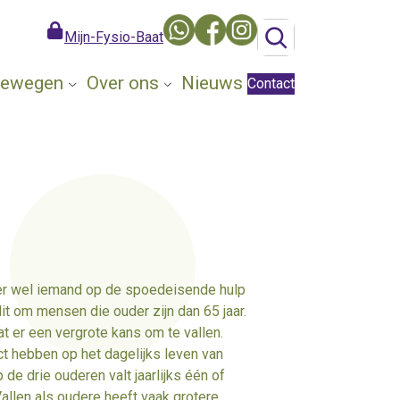
Mijn-Fysio-Baat
 Bewegen
Over ons
Nieuws
Contact
t er wel iemand op de spoedeisende hulp
it om mensen die ouder zijn dan 65 jaar.
at er een vergrote kans om te vallen.
ct hebben op het dagelijks leven van
de drie ouderen valt jaarlijks één of
Vallen als oudere heeft vaak grotere