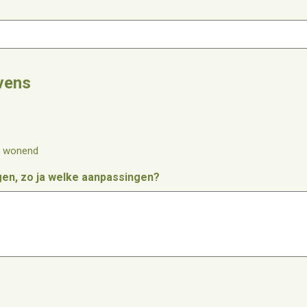
s
vens
n wonend
gen, zo ja welke aanpassingen?