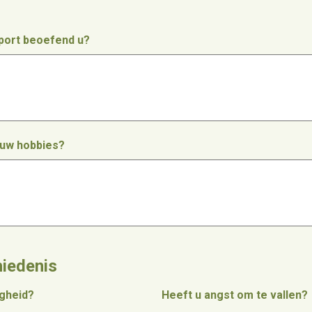
sport beoefend u?
n uw hobbies?
iedenis
igheid?
Heeft u angst om te vallen?