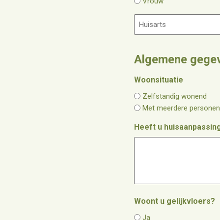
Vrouw
u
m
H
m
u
e
i
r
s
Algemene gege
a
r
Woonsituatie
t
Zelfstandig wonend
s
Met meerdere persone
Heeft u huisaanpassin
Woont u gelijkvloers?
Ja