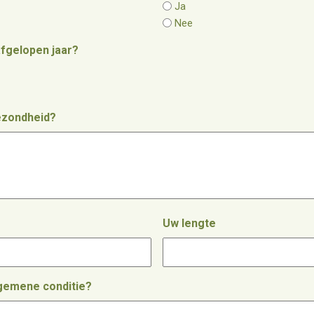
Ja
Nee
afgelopen jaar?
ezondheid?
Uw lengte
lgemene conditie?