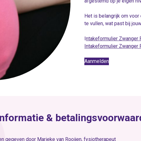
afgestemd op je eigen ni
Het is belangrijk om voor
te vullen, wat past bij jou
I
ntakeformulier Zwanger 
Intakeformulier Zwanger F
Aanmelden
informatie & betalingsvoorwaa
den gegeven door
Marieke van Rooijen
, fysiotherapeut