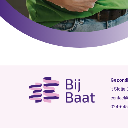
Gezondh
’t Slotje
contact@
024-64