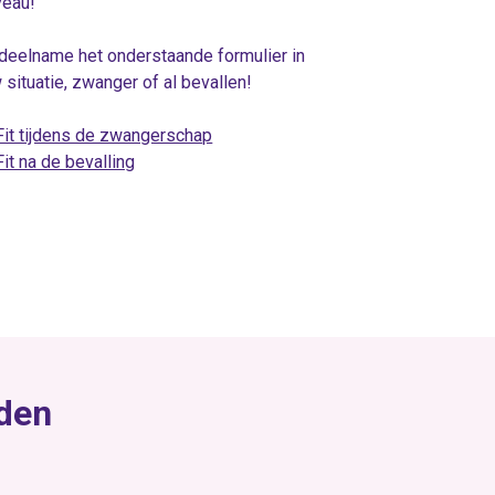
veau!
 deelname het onderstaande formulier in
w situatie, zwanger of al bevallen!
Fit tijdens de zwangerschap
it na de bevalling
rden