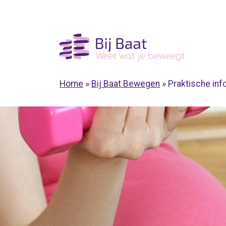
Ga
naar
de
inhoud
Home
»
Bij Baat Bewegen
»
Praktische inf