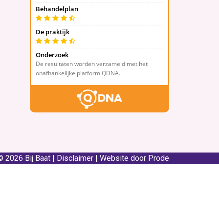
© 2026 Bij Baat |
Disclaimer
|
Website door Prode