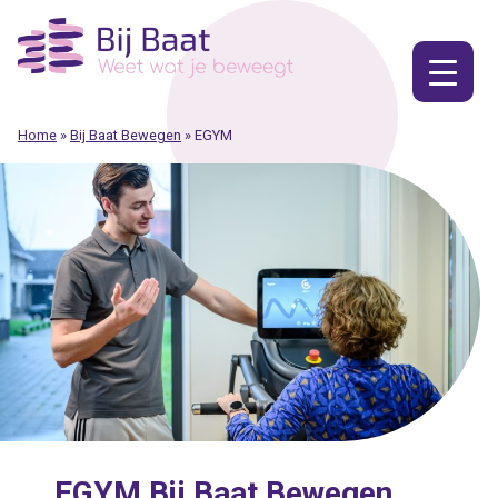
Ga
naar
de
inhoud
Home
»
Bij Baat Bewegen
»
EGYM
EGYM Bij Baat Bewegen