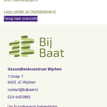
Bron: hierhebikpijn.nl
Lees verder op Hierhebikpijn.nl
Terug naar overzicht
Gezondheidscentrum Wijchen
’t Slotje 7
6603 JC Wijchen
contact@bijbaat.nl
024-6455883
Uw fysiotherapie behandeling