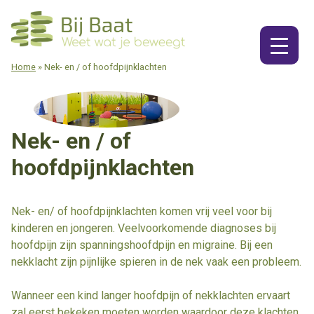
Ga
naar
de
inhoud
Home
»
Nek- en / of hoofdpijnklachten
Nek- en / of
hoofdpijnklachten
Nek- en/ of hoofdpijnklachten komen vrij veel voor bij
kinderen en jongeren. Veelvoorkomende diagnoses bij
hoofdpijn zijn spanningshoofdpijn en migraine. Bij een
nekklacht zijn pijnlijke spieren in de nek vaak een probleem.
Wanneer een kind langer hoofdpijn of nekklachten ervaart
zal eerst bekeken moeten worden waardoor deze klachten