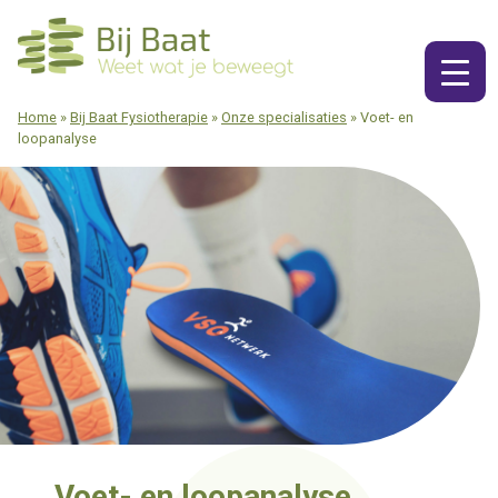
Ga
naar
de
inhoud
Home
»
Bij Baat Fysiotherapie
»
Onze specialisaties
»
Voet- en
loopanalyse
Voet- en loopanalyse