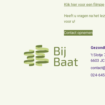
Klik hier voor een filmpje
Heeft u vragen na het le
voor u!
Contact opnemen
Gezondh
’t Slotje 
6603 JC
contact@
024-64