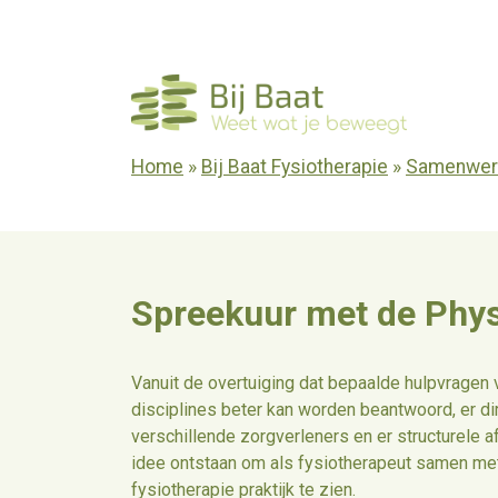
Ga
naar
de
inhoud
Home
»
Bij Baat Fysiotherapie
»
Samenwer
Spreekuur met de Phys
Vanuit de overtuiging dat bepaalde hulpvragen 
disciplines beter kan worden beantwoord, er d
verschillende zorgverleners en er structurele
idee ontstaan om als fysiotherapeut samen met
fysiotherapie praktijk te zien.