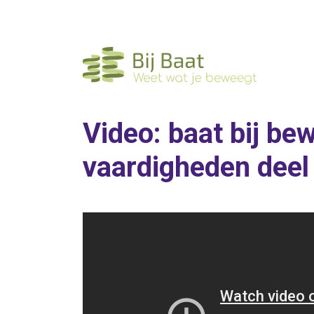
Ga
naar
de
inhoud
Video: baat bij b
vaardigheden deel 