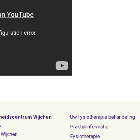
eidscentrum Wijchen
Uw fysiotherapie behandeling
7
Praktijkinformatie
 Wijchen
Fysiotherapie