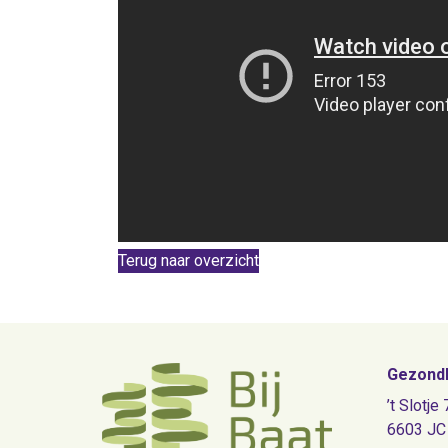
Terug naar overzicht
Gezondh
’t Slotje 
6603 JC