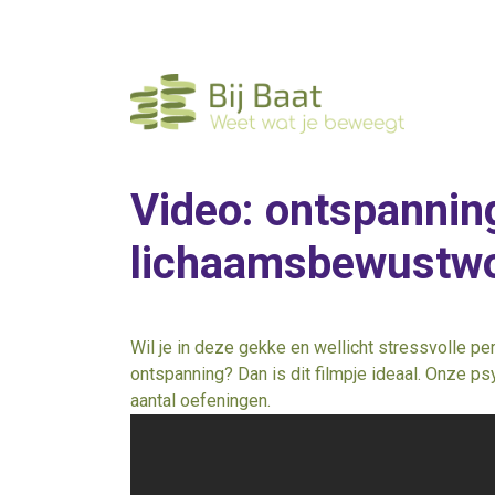
Ga
naar
de
inhoud
Video: ontspannin
lichaamsbewustwo
Wil je in deze gekke en wellicht stressvolle 
ontspanning? Dan is dit filmpje ideaal. Onze 
aantal oefeningen.